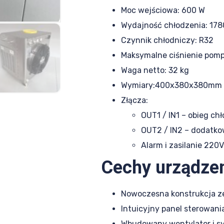
Moc wejściowa: 600 W
Wydajność chłodzenia: 178
Czynnik chłodniczy: R32
Maksymalne ciśnienie pomp
Waga netto: 32 kg
Wymiary:400x380x380mm
Złącza:
OUT1 / IN1 – obieg ch
OUT2 / IN2 – dodatko
Alarm i zasilanie 220V
Cechy urządzen
Nowoczesna konstrukcja ze
Intuicyjny panel sterowan
Wbudowany wentylator i s