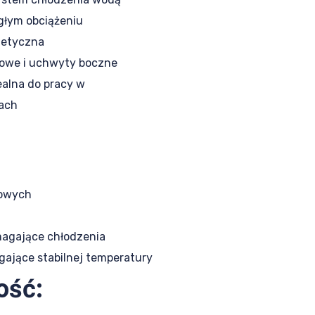
głym obciążeniu
getyczna
rtowe i uchwyty boczne
alna do pracy w
iach
rowych
agające chłodzenia
gające stabilnej temperatury
ość: