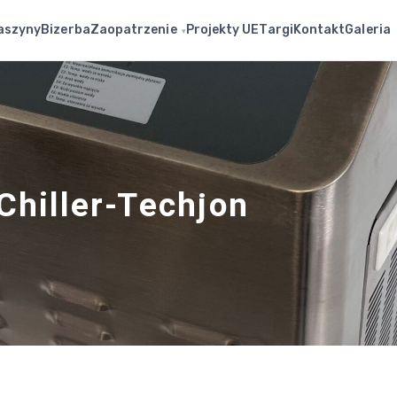
Zaopatrzenie
aszyny
Bizerba
Projekty UE
Targi
Kontakt
Galeria
▾
Chiller-Techjon