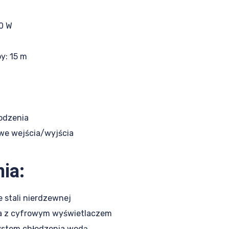
0 W
y: 15 m
łodzenia
we wejścia/wyjścia
ia:
 stali nierdzewnej
ia z cyfrowym wyświetlaczem
ystem chłodzenia wodą