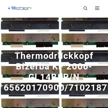
Suchen
Thermodruckkopf
Versorgung
Bizerba KF 2006-
GL14B (P/N
Messer und Klingen
65620170900/7102187
Wolfteile
Thermische Köpfe