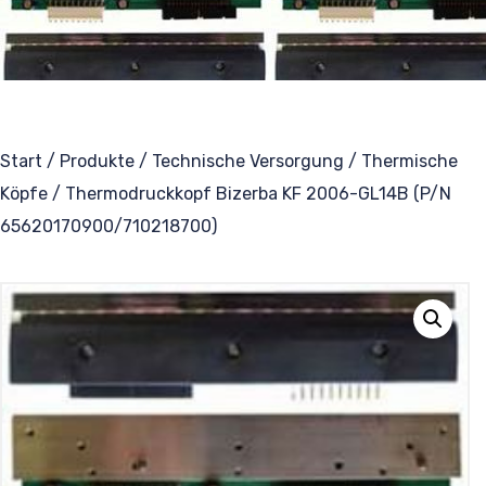
Thermotransferbänder
Ersatzteile
Formwerkzeuge
Start
/
Produkte
/
Technische Versorgung
/
Thermische
Köpfe
/ Thermodruckkopf Bizerba KF 2006-GL14B (P/N
Schweißdichtungen
65620170900/710218700)