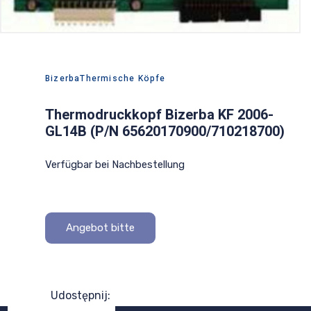
PL
EN
DE
Bizerba
Thermische Köpfe
Thermodruckkopf Bizerba KF 2006-
GL14B (P/N 65620170900/710218700)
Verfügbar bei Nachbestellung
Angebot bitte
Udostępnij: