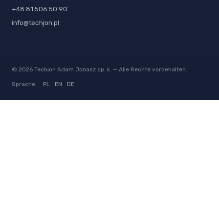
+48 81 506 50 90
info@techjon.pl
© 2026 Techjon Adam Jonasz sp. k. — Alle Rechte vorbehalten.
Sprache:
PL
EN
DE