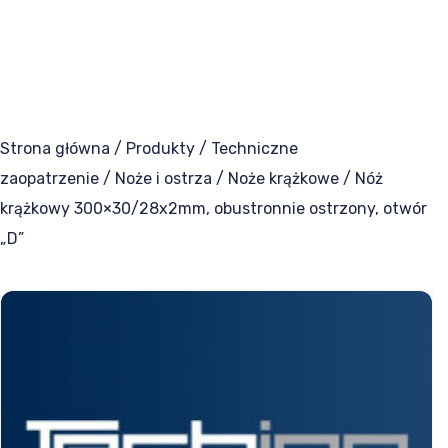
Taśmy termotransferowe
Części zamienne
Narzędzia do maszyn
Strona główna
/
Produkty
/
Techniczne
zaopatrzenie
/
Noże i ostrza
/
Noże krążkowe
/ Nóż
Uszczelki zgrzewające
krążkowy 300×30/28x2mm, obustronnie ostrzony, otwór
„D”