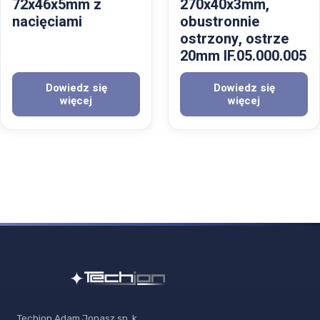
72x46x5mm z
270x40x3mm,
nacięciami
obustronnie
ostrzony, ostrze
20mm IF.05.000.005
Dowiedz się
Dowiedz się
więcej
więcej
Techjon Adam Jonasz sp. k.