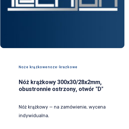
PL
EN
DE
Noże krążkowe
noze-krazkowe
Nóż krążkowy 300x30/28x2mm,
obustronnie ostrzony, otwór "D"
Nóż krążkowy — na zamówienie, wycena
indywidualna.