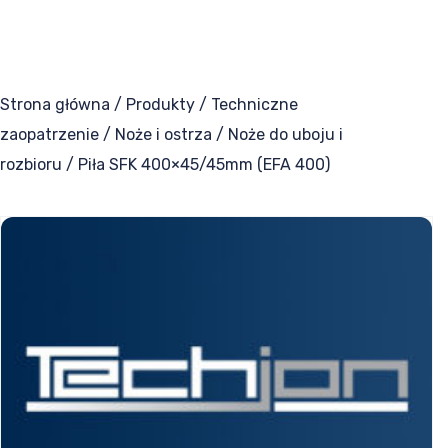
Taśmy termotransferowe
Części zamienne
Strona główna
/
Produkty
/
Techniczne
Narzędzia do maszyn
zaopatrzenie
/
Noże i ostrza
/
Noże do uboju i
rozbioru
/ Piła SFK 400×45/45mm (EFA 400)
Uszczelki zgrzewające