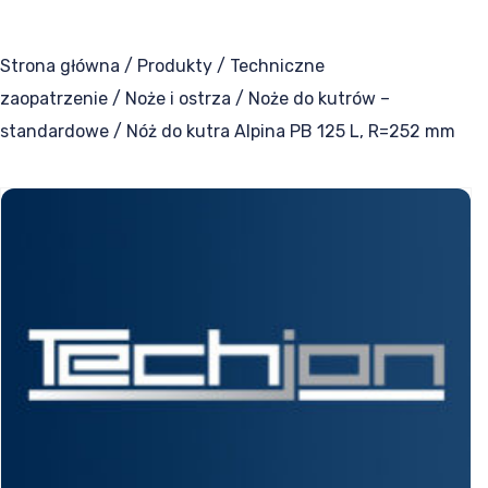
Taśmy termotransferowe
Strona główna
/
Produkty
/
Techniczne
Części zamienne
zaopatrzenie
/
Noże i ostrza
/
Noże do kutrów –
standardowe
/ Nóż do kutra Alpina PB 125 L, R=252 mm
Narzędzia do maszyn
Uszczelki zgrzewające