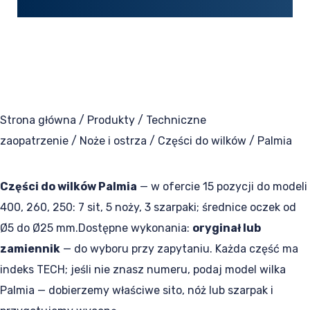
PL
EN
DE
Strona główna
/
Produkty
/
Techniczne
zaopatrzenie
/
Noże i ostrza
/
Części do wilków
/ Palmia
Części do wilków Palmia
— w ofercie 15 pozycji do modeli
400, 260, 250: 7 sit, 5 noży, 3 szarpaki; średnice oczek od
Ø5 do Ø25 mm.Dostępne wykonania:
oryginał lub
zamiennik
— do wyboru przy zapytaniu. Każda część ma
indeks TECH; jeśli nie znasz numeru, podaj model wilka
Palmia — dobierzemy właściwe sito, nóż lub szarpak i