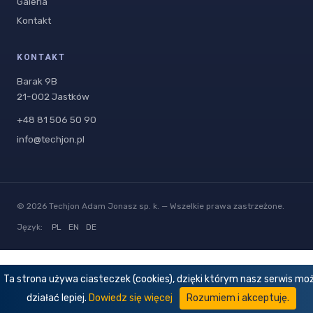
Galeria
Kontakt
KONTAKT
Barak 9B
21-002 Jastków
+48 81 506 50 90
info@techjon.pl
© 2026 Techjon Adam Jonasz sp. k. — Wszelkie prawa zastrzeżone.
Język:
PL
EN
DE
Ta strona używa ciasteczek (cookies), dzięki którym nasz serwis mo
działać lepiej.
Dowiedz się więcej
Rozumiem i akceptuję.