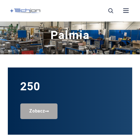
Palmia
Szukaj
Zaopatrzenie
250
Noże i ostrza
Zobacz
Części do wilków
Głowice termiczne