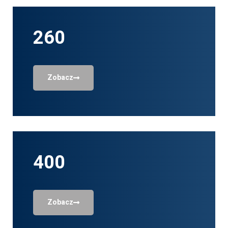
Taśmy termotransferowe
260
Części zamienne
Narzędzia do maszyn
Zobacz
Uszczelki zgrzewające
400
Zobacz