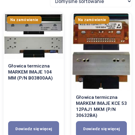
Taśmy termotransferowe
Części zamienne
Narzędzia do maszyn
Uszczelki zgrzewające
Głowica termiczna
MARKEM IMAJE 104
MM (P/N B03800AA)
Głowica termiczna
MARKEM IMAJE KCE 53
12PAJ1 MKM (P/N
30632BA)
Dowiedz się więcej
Dowiedz się więcej