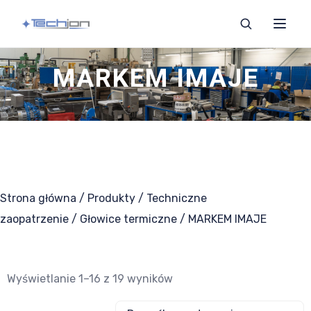
MARKEM IMAJE
Szukaj
Zaopatrzenie
Strona główna
/
Produkty
/
Techniczne
Noże i ostrza
zaopatrzenie
/
Głowice termiczne
/ MARKEM IMAJE
Części do wilków
Wyświetlanie 1–16 z 19 wyników
Głowice termiczne