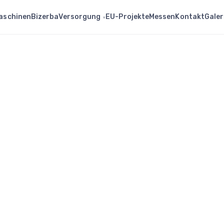
Versorgung
aschinen
Bizerba
EU-Projekte
Messen
Kontakt
Galer
▾
für Wolf Laska U200 (T