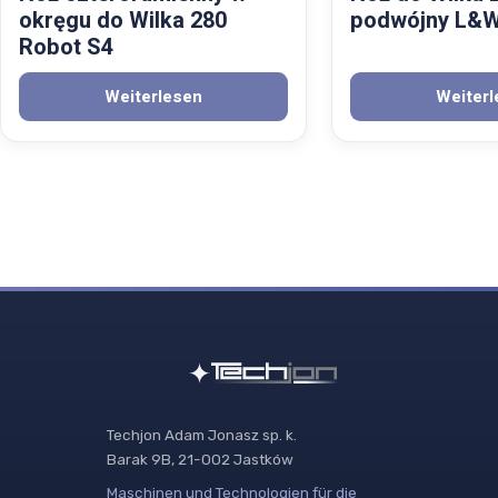
okręgu do Wilka 280
podwójny L&
Robot S4
Weiterlesen
Weiterl
Techjon Adam Jonasz sp. k.
Barak 9B, 21-002 Jastków
Maschinen und Technologien für die