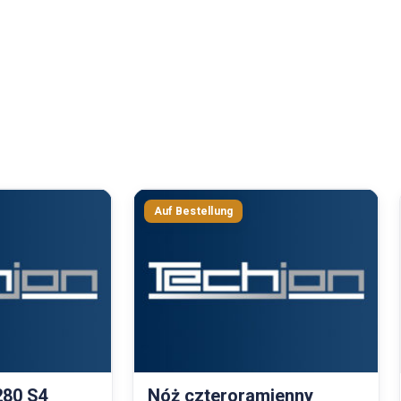
280 S4
Nóż czteroramienny