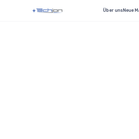
Über uns
Neue M
4-Flügel-Messer 