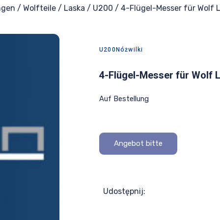
ngen
/
Wolfteile
/
Laska
/
U200
/ 4-Flügel-Messer für Wolf
U200
Nóż
wilki
4-Flügel-Messer für Wolf
Auf Bestellung
Angebot bitte
Udostępnij: