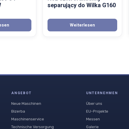
W
separujący do Wilka G160
esen
Weiterlesen
ANGEBOT
UNTERNEHMEN
Neue Maschinen
Über uns
Bizerba
EU-Projekte
Maschinenservice
Messen
Technische Versorgung
Galerie