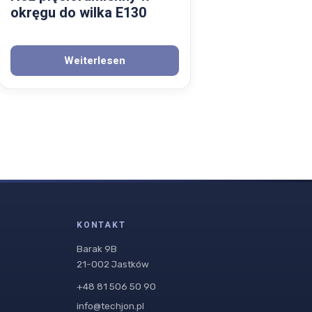
okręgu do wilka E130
Weiterlesen
KONTAKT
Barak 9B
21-002 Jastków
+48 81 506 50 90
info@techjon.pl